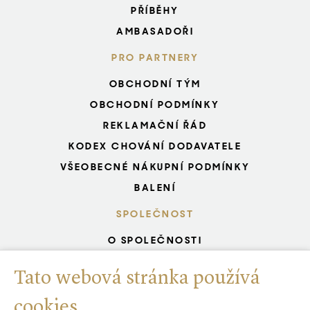
PŘÍBĚHY
AMBASADOŘI
PRO PARTNERY
OBCHODNÍ TÝM
OBCHODNÍ PODMÍNKY
REKLAMAČNÍ ŘÁD
KODEX CHOVÁNÍ DODAVATELE
VŠEOBECNÉ NÁKUPNÍ PODMÍNKY
BALENÍ
SPOLEČNOST
O SPOLEČNOSTI
KARIÉRA START
Tato webová stránka používá
ZELENÁ SPOLEČNOST
CERTIFIKOVANÝ SYSTÉM ŘÍZENÍ
cookies