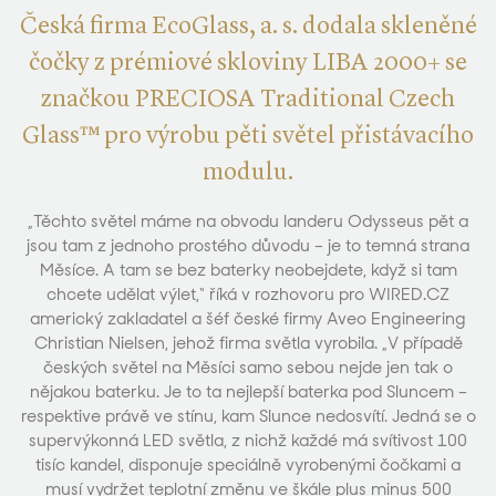
Česká firma EcoGlass, a. s. dodala skleněné
čočky z prémiové skloviny LIBA 2000+ se
značkou PRECIOSA Traditional Czech
Glass™ pro výrobu pěti světel přistávacího
modulu.
„Těchto světel máme na obvodu landeru Odysseus pět a
jsou tam z jednoho prostého důvodu – je to temná strana
Měsíce. A tam se bez baterky neobejdete, když si tam
chcete udělat výlet,“ říká v rozhovoru pro WIRED.CZ
americký zakladatel a šéf české firmy Aveo Engineering
Christian Nielsen, jehož firma světla vyrobila. „V případě
českých světel na Měsíci samo sebou nejde jen tak o
nějakou baterku. Je to ta nejlepší baterka pod Sluncem –
respektive právě ve stínu, kam Slunce nedosvítí. Jedná se o
supervýkonná LED světla, z nichž každé má svítivost 100
tisíc kandel, disponuje speciálně vyrobenými čočkami a
musí vydržet teplotní změnu ve škále plus minus 500