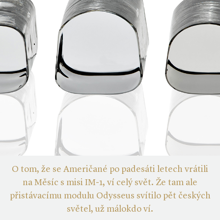
O tom, že se Američané po padesáti letech vrátili
na Měsíc s misi IM-1, ví celý svět. Že tam ale
přistávacímu modulu Odysseus svítilo pět českých
světel, už málokdo ví.