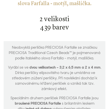
slova Farfalla - motýl, mašlička.
2 velikosti
439 barev
Neobvyklá perlička PRECIOSA Farfalle se značkou
PRECIOSA Traditional Czech Beads™ je pojmenovaná
podle italského slova Farfalla - motýl, mašlička.
Vyrábí se ve
dvou velikostech – 3,2 x 6,5 mm a 2 x 4 mm
.
Dírka perličky elipsovitého tvaru je umístěna ve
středovém zúžení perličky. Při navlékání dochází k
samovolnému křížení perliček a vzniká tak tzv.
zámkový efekt.
Speciálním druhem perliček PRECIOSA Farfalle jsou
broušené PRECIOSA Farfalle
s brilantním leskem
díky
jedné až dvěma
vybroušeným ploškám.