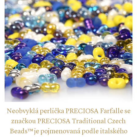
Neobvyklá perlička PRECIOSA Farfalle se
značkou PRECIOSA Traditional Czech
Beads™ je pojmenovaná podle italského