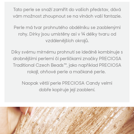
Tato perle se snaží zamířit do vašich představ, dává
vám možnost zhoupnout se na vlnách vaší fantazie.
Perle má tvar prohnutého obdélníku se zaoblenými
rohy. Dírky jsou umístěny asi v ¼ délky tvaru od
vzdálenějších okrajů.
Díky svému mírnému prohnutí se ideálně kombinuje s
drobnějšími perlemi či perličkami značky PRECIOSA
Traditional Czech Beads™, jako například PRECIOSA
rokajl, ohňové perle a mačkané perle.
Naopak větší perle PRECIOSA Candy velmi
dobře kopíruje její zaoblení.