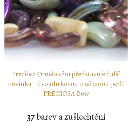
Preciosa Ornela vám představuje další
novinku – dvoudírkovou mačkanou perli
PRECIOSA Bow
37
barev a zušlechtění