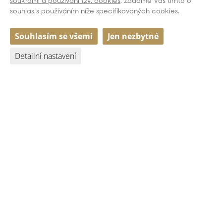
soukromí a používání tzv. cookies
. Žádáme Vás tímto o
souhlas s používáním níže specifikovaných cookies.
Souhlasím se všemi
Jen nezbytné
Detailní nastavení