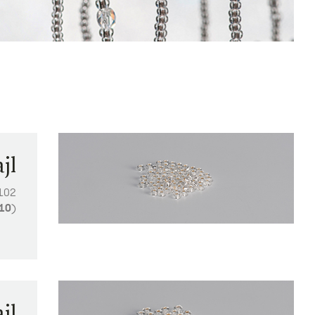
jl
8102
10
)
jl