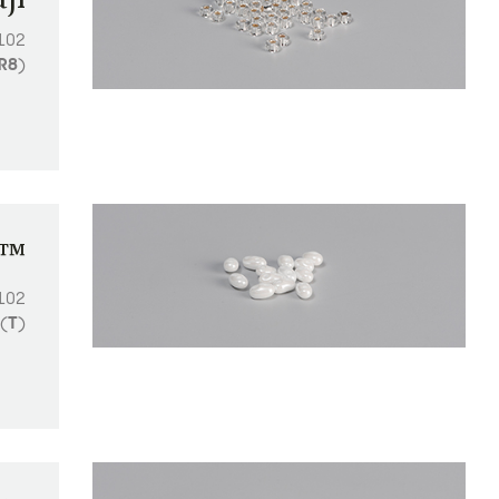
8102
R8
)
n™
6102
(
T
)