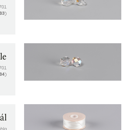
701
B3
)
le
701
B4
)
ál
ehla