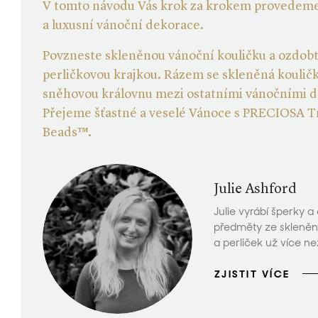
V tomto návodu Vás krok za krokem provedeme 
a luxusní vánoční dekorace.
Povzneste skleněnou vánoční kouličku a ozdobt
perličkovou krajkou. Rázem se skleněná koulič
sněhovou královnu mezi ostatními vánočními 
Přejeme šťastné a veselé Vánoce s PRECIOSA T
Beads™.
Julie Ashford
Julie vyrábí šperky 
předměty ze skleněný
a perliček už více než
ZJISTIT VÍCE