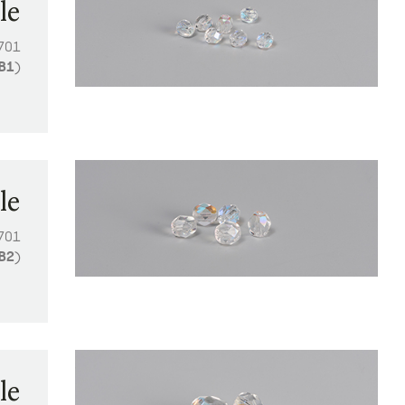
le
701
B1
)
le
701
B2
)
le