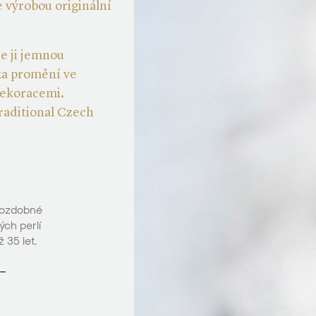
výrobou originální
e ji jemnou
ka promění ve
dekoracemi.
raditional Czech
a ozdobné
ch perlí
 35 let.