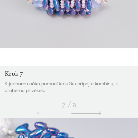
Krok 7
K jednomu očku pomocí kroužku připojte karabinu, k
druhému přívěsek.
7
/
a