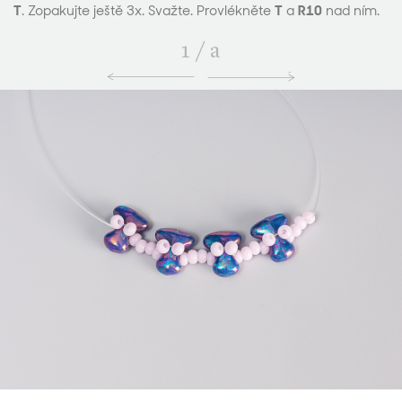
T
. Zopakujte ještě 3x. Svažte. Provlékněte
T
a
R10
nad ním.
1
/
a