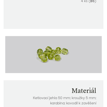
4 ks (
B5
)
Materiál
Ketlovací jehla 50 mm; kroužky 5 mm;
karabina; kovodíl k zavěšení