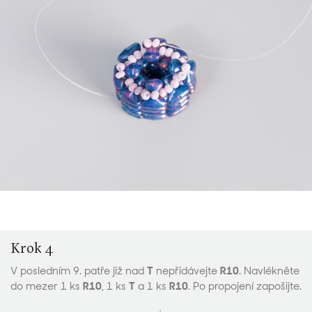
Krok 4
V posledním 9. patře již nad
T
nepřidávejte
R10
. Navlékněte
do mezer 1 ks
R10
, 1 ks
T
a 1 ks
R10
. Po propojení zapošijte.