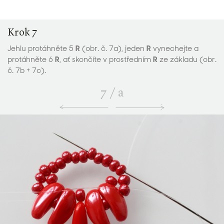
Krok 7
Jehlu protáhněte 5
R
(obr. č. 7a), jeden
R
vynechejte a
protáhněte 6
R
, ať skončíte v prostředním
R
ze základu (obr.
č. 7b + 7c).
7
/
a