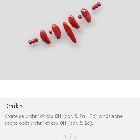
Krok 2
Vraťte se vrchní dírkou
CH
(obr. č. 2a + 2b) a následně
spojte opět vrchní dírkou
CH
(obr. č. 2c).
2
/
a