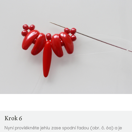
Krok 6
Nyní provlékněte jehlu zase spodní řadou (obr. č. 6a) a je