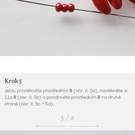
Krok 5
Jehlu provlékněte prostředním
R
(obr. č. 5a), navlékněte si
11x
R
(obr. č. 5b) a protáhněte prostředním
R
na druhé
straně (obr. č. 5c + 5d).
5
/
a