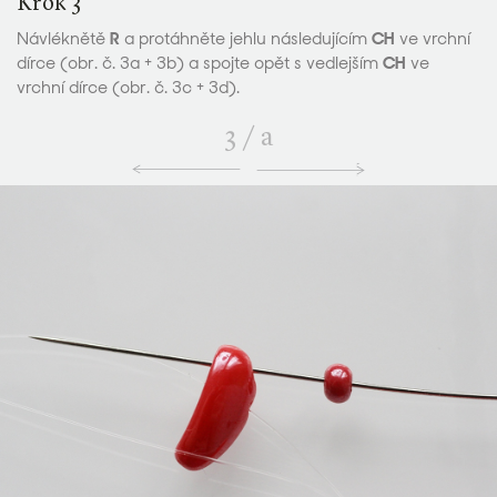
Krok 3
Návléknětě
R
a protáhněte jehlu následujícím
CH
ve vrchní
dírce (obr. č. 3a + 3b) a spojte opět s vedlejším
CH
ve
vrchní dírce (obr. č. 3c + 3d).
3
/
a