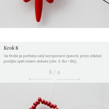
Krok 8
Ve finále je potřeba celý komponent zpevnit, proto základ
prošijte opět kolem dokola (obr. č. 8a + 8b).
8
/
a