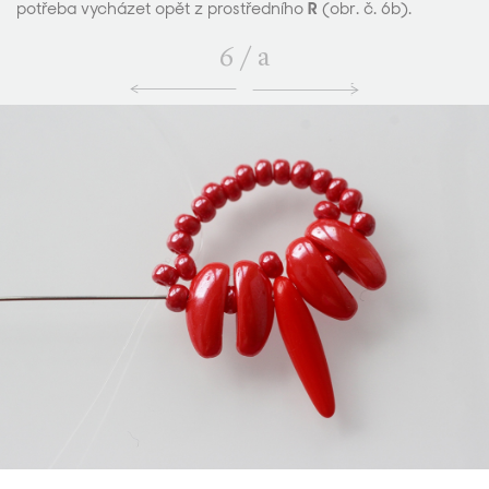
potřeba vycházet opět z prostředního
R
(obr. č. 6b).
6
/
a