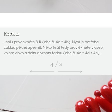
Krok 4
Jehlu provlékněte 3
R
(obr. č. 4a + 4b). Nyní je potřeba
základ pěkně zpevnit. Několikrát tedy provlékněte vlasec
kolem dokola dolní a vrchní řadou (obr. č. 4c + 4d + 4e).
4
/
a