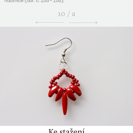
náušnice (obr. č. 10a + 10b).
10
/
a
Ke stažení