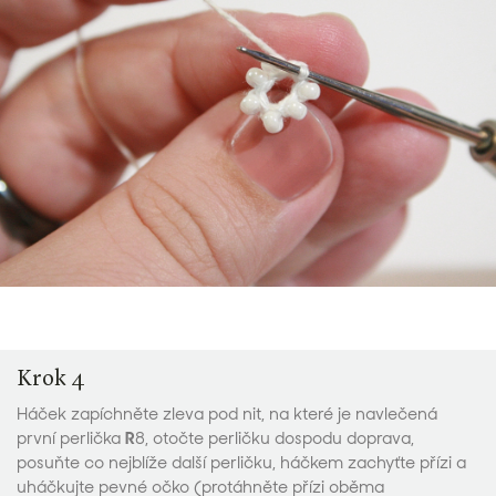
Krok 4
Háček zapíchněte zleva pod nit, na které je navlečená
první perlička
R
8, otočte perličku dospodu doprava,
posuňte co nejblíže další perličku, háčkem zachyťte přízi a
uháčkujte pevné očko (protáhněte přízi oběma