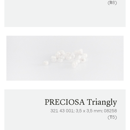
(
R
8)
PRECIOSA Triangly
321 43 001; 3,5 x 3,5 mm; 08258
(
T
5)