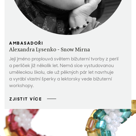
AMBASADOŘI
Alexandra Lysenko - Snow Mirna
Její jméno proplouvá světem bižuterní tvorby z perlí
a perliček již několik let. Nemá sice vystudovanou
uměleckou školu, ale už pěkných pár let navrhuje
a vyrábí vlastní šperky a lektorsky vede bižuterní
workshopy.
ZJISTIT VÍCE