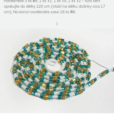
navlékněte 3 ks
R
8, 1 ks
T
2, 1 ks
T
5, 1 ks
T
2 - tuto sérii
opakujte do délky 120 cm (stačí na délku dutinky cca 17
cm). Na konci navlékněte zase 18 ks
R
8.
1