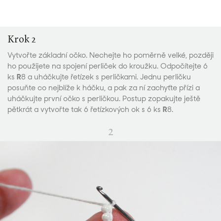
Krok 2
Vytvořte základní očko. Nechejte ho poměrně velké, později
ho použijete na spojení perliček do kroužku. Odpočítejte 6
ks
R
8 a uháčkujte řetízek s perličkami. Jednu perličku
posuňte co nejblíže k háčku, a pak za ní zachyťte přízi a
uháčkujte první očko s perličkou. Postup zopakujte ještě
pětkrát a vytvořte tak 6 řetízkových ok s 6 ks
R
8.
2