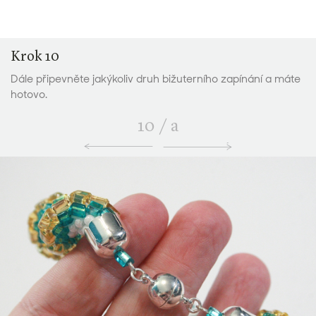
Krok 10
Dále připevněte jakýkoliv druh bižuterního zapínání a máte
hotovo.
10
/
a