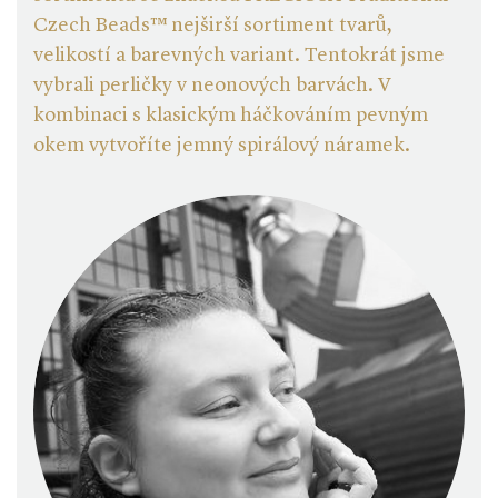
Czech Beads™ nejširší sortiment tvarů,
velikostí a barevných variant. Tentokrát jsme
vybrali perličky v neonových barvách. V
kombinaci s klasickým háčkováním pevným
okem vytvoříte jemný spirálový náramek.