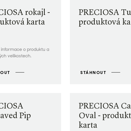
IOSA rokajl -
PRECIOSA Tub
uktová karta
produktová ka
 informace o produktu a
ch velikostech.
NOUT
STÁHNOUT
CIOSA
PRECIOSA Ca
aved Pip
Oval - produk
karta