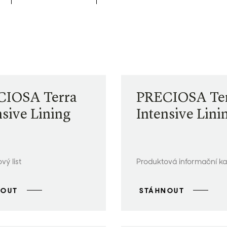
CIOSA Terra
PRECIOSA Te
nsive Lining
Intensive Lini
vý list
Produktová informační ka
NOUT
STÁHNOUT