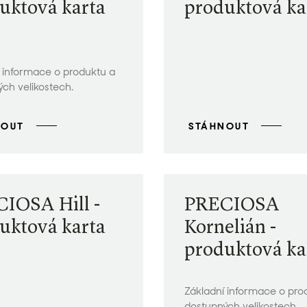
uktová karta
produktová ka
 informace o produktu a
ch velikostech.
NOUT
STÁHNOUT
IOSA Hill -
PRECIOSA
uktová karta
Kornelián -
produktová ka
Základní informace o pro
dostupných velikostech.