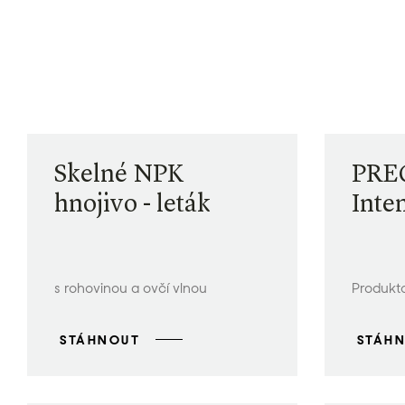
Skelné NPK
PRE
hnojivo - leták
Inte
s rohovinou a ovčí vlnou
Produkto
STÁHNOUT
STÁH