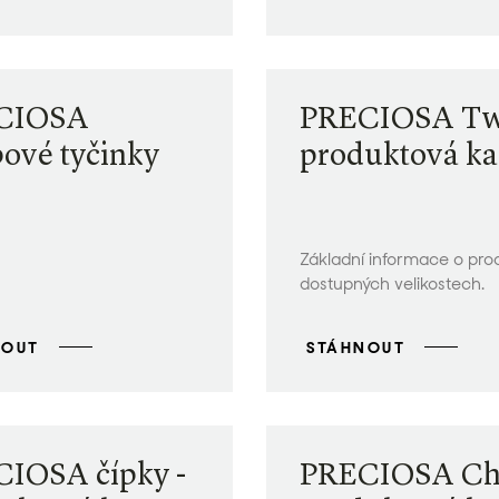
CIOSA
PRECIOSA Tw
ové tyčinky
produktová ka
Základní informace o pro
dostupných velikostech.
NOUT
STÁHNOUT
IOSA čípky -
PRECIOSA Chil