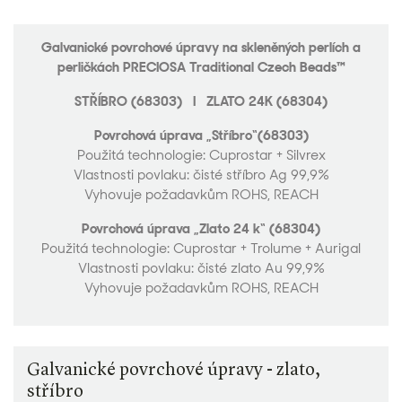
Galvanické povrchové úpravy na skleněných perlích a
perličkách PRECIOSA Traditional Czech Beads™
STŘÍBRO (68303) I ZLATO 24K (68304)
Povrchová úprava „Stříbro“(68303)
Použitá technologie: Cuprostar + Silvrex
Vlastnosti povlaku: čisté stříbro Ag 99,9%
Vyhovuje požadavkům ROHS, REACH
Povrchová úprava „Zlato 24 k“ (68304)
Použitá technologie: Cuprostar + Trolume + Aurigal
Vlastnosti povlaku: čisté zlato Au 99,9%
Vyhovuje požadavkům ROHS, REACH
Galvanické povrchové úpravy - zlato,
stříbro