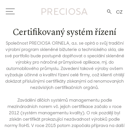
CZ
Certifikovaný systém řízení
Společnost PRECIOSA ORNELA, a.s. se opírá o svůj tradiční
výrobní program skleněné bižuterie a technického skla, ale
své portfolio bude postupně doplňovat o speciální skleněné
výrobky pro náročné průmyslové aplikace, mj. do
automobilového průmyslu. Zavedení takové výroby ovšem
vyžaduje účinné a kvalitní řízení celé firmy, což klienti chtějí
dokázat příslušnými certifikáty získanými od renomovaných
nezávislých certifikačních orgánů.
Zavádění dílčích systémů managementu podle
mezinárodních norem vč. jejich certifikace začalo v roce
2012 (systém managementu kvality). O rok později byl
získán certifikát prokazující nezávadnost výrobků podle
normy RoHS. V roce 2015 potom započala příprava na další