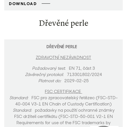
DOWNLOAD
Dřevěné perle
DŘEVĚNÉ PERLE
ZDRAVOTNÍ NEZÁVADNOST
Požadovaný test
: EN 71, část 3
Závěrečný protokol
: 713301802/2024
Platnost do:
2029-02-25
FSC CERTIFIKACE
Standard:
FSC pro zpracovatelský řetězec (FSC-STD-
40-004 V3-1 EN Chain of Custody Certification)
Standard:
požadavky na použití ochranné známky
FSC držiteli certifikátu (FSC-STD-50-001 V2-1 EN
Requirements for use of the FSC trademarks by