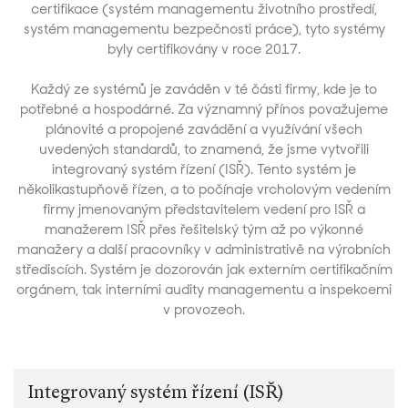
certifikace (systém managementu životního prostředí,
systém managementu bezpečnosti práce), tyto systémy
byly certifikovány v roce 2017.
Každý ze systémů je zaváděn v té části firmy, kde je to
potřebné a hospodárné. Za významný přínos považujeme
plánovité a propojené zavádění a využívání všech
uvedených standardů, to znamená, že jsme vytvořili
integrovaný systém řízení (ISŘ). Tento systém je
několikastupňově řízen, a to počínaje vrcholovým vedením
firmy jmenovaným představitelem vedení pro ISŘ a
manažerem ISŘ přes řešitelský tým až po výkonné
manažery a další pracovníky v administrativě na výrobních
střediscích. Systém je dozorován jak externím certifikačním
orgánem, tak interními audity managementu a inspekcemi
v provozech.
Integrovaný systém řízení (ISŘ)