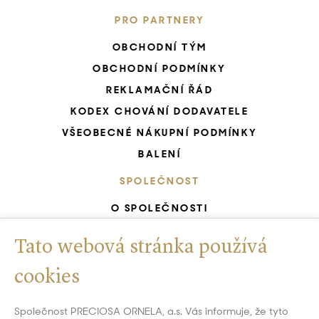
PRO PARTNERY
OBCHODNÍ TÝM
OBCHODNÍ PODMÍNKY
REKLAMAČNÍ ŘÁD
KODEX CHOVÁNÍ DODAVATELE
VŠEOBECNÉ NÁKUPNÍ PODMÍNKY
BALENÍ
SPOLEČNOST
O SPOLEČNOSTI
KARIÉRA START
Tato webová stránka používá
ZELENÁ SPOLEČNOST
CERTIFIKOVANÝ SYSTÉM ŘÍZENÍ
cookies
UNESCO - RUČNÍ VÝROBA SKLA
Společnost PRECIOSA ORNELA, a.s. Vás informuje, že tyto
GDPR