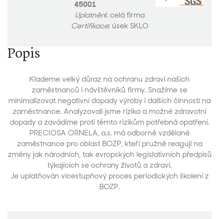
45001
Uplatněn
í: celá firma
Certifikace
: úsek SKLO
Popis
Klademe velký důraz na ochranu zdraví našich
zaměstnanců i návštěvníků firmy. Snažíme se
minimalizovat negativní dopady výroby i dalších činností na
zaměstnance. Analyzovali jsme rizika a možné zdravotní
dopady a zavádíme proti těmto rizikům potřebná opatření.
PRECIOSA ORNELA, a.s. má odborně vzdělané
zaměstnance pro oblast BOZP, kteří pružně reagují na
změny jak národních, tak evropských legislativních předpisů
týkajících se ochrany životů a zdraví.
Je uplatňován vícestupňový proces periodických školení z
BOZP.