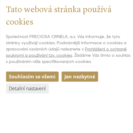
Tato webová stránka používá
cookies
New seed bead shades:
Společnost PRECIOSA ORNELA, a.s. Vás informuje, že tyto
01913
,
01914
-
card 3195
stránky využívají cookies. Podrobnější informace o cookies a
zpracování osobních údajů naleznete v
Prohlášení o ochraně
60210
,
61210
,
66210
,
67210
-
card 3197
soukromí a používání tzv. cookies
. Žádáme Vás tímto o souhlas
s používáním níže specifikovaných cookies.
Souhlasím se všemi
Jen nezbytné
Detailní nastavení