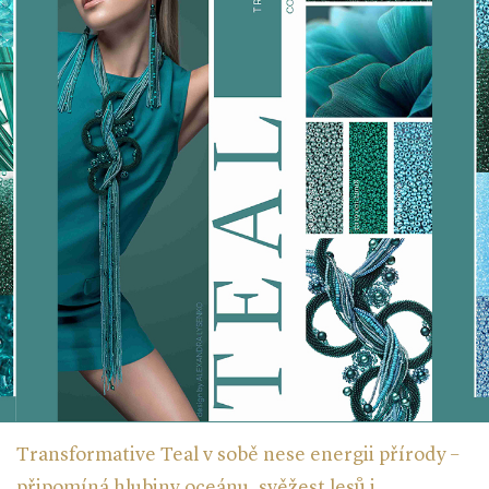
Transformative Teal v sobě nese energii přírody –
připomíná hlubiny oceánu, svěžest lesů i