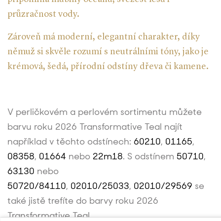
průzračnost vody.
Zároveň má moderní, elegantní charakter, díky
němuž si skvěle rozumí s neutrálními tóny, jako je
krémová, šedá, přírodní odstíny dřeva či kamene.
V perličkovém a perlovém sortimentu můžete
barvu roku 2026 Transformative Teal najít
například v těchto odstínech:
60210
,
01165
,
08358
,
01664
nebo
22m18
. S odstínem
50710
,
63130
nebo
50720/84110
,
02010/25033
,
02010/29569
se
také jistě trefíte do barvy roku 2026
Transformative Teal.