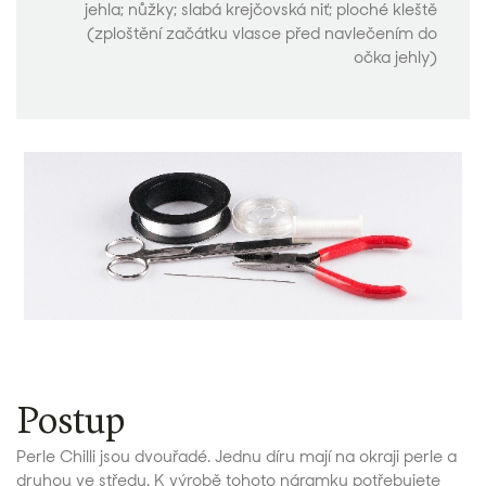
jehla; nůžky; slabá krejčovská niť; ploché kleště
(zploštění začátku vlasce před navlečením do
očka jehly)
Postup
Perle Chilli jsou dvouřadé. Jednu díru mají na okraji perle a
druhou ve středu. K výrobě tohoto náramku potřebujete