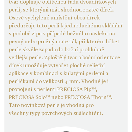
tvar doplňuje oblíbenou řadu dvoudírkových
perlí, se kterými má i shodnou rozteč dírek.
Osově vychýlené umístění obou dírek
předurčuje tuto perli k jednoduchému skládání
v podobě zipu v případě běžného návleku na
pevný nebo pružný materiál, při kterém hřbet
perle skvěle zapadá do boční prohlubně
vedlejší perle. Zploštělý tvar a boční orientace
dírek umožňuje vytvářet ploché reliéfní
aplikace v kombinaci s kulatými perlemi a
perličkami do velikosti 4 mm. Vhodné je i
propojení s perlemi PRECIOSA Pip™,
PRECIOSA Solo™ nebo PRECIOSA Thorn™.
Tato novinková perle je vhodná pro
všechny typy povrchových zušlechtění.