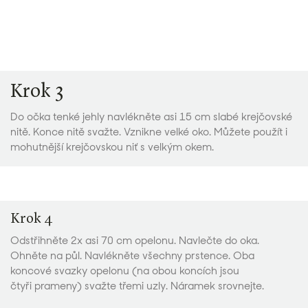
Krok 3
Do očka tenké jehly navlékněte asi 15 cm slabé krejčovské
nitě. Konce nitě svažte. Vznikne velké oko. Můžete použít i
mohutnější krejčovskou niť s velkým okem.
Krok 4
Odstřihněte 2x asi 70 cm opelonu. Navlečte do oka.
Ohněte na půl. Navlékněte všechny prstence. Oba
koncové svazky opelonu (na obou koncích jsou
čtyři prameny) svažte třemi uzly. Náramek srovnejte.