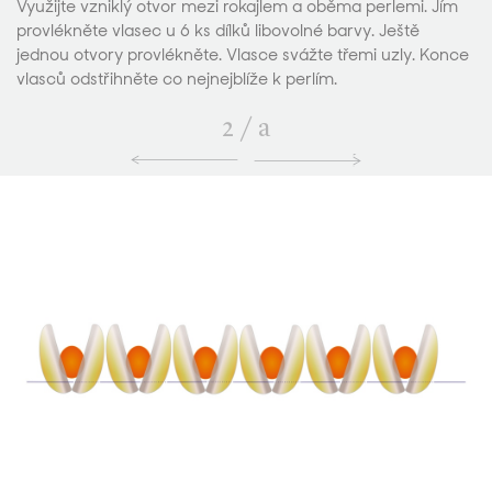
Využijte vzniklý otvor mezi rokajlem a oběma perlemi. Jím
provlékněte vlasec u 6 ks dílků libovolné barvy. Ještě
jednou otvory provlékněte. Vlasce svážte třemi uzly. Konce
vlasců odstřihněte co nejnejblíže k perlím.
2
/
a