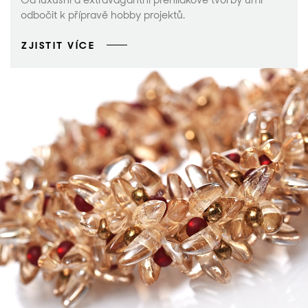
Od luxusní a extravagantní přehlídkové tvorby umí
odbočit k přípravě hobby projektů.
ZJISTIT VÍCE