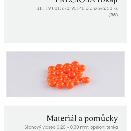
PRECIOSA rokajl
311 19 001; 6/0; 93140 oranžová; 30 ks
(
R6
)
Materiál a pomůcky
Silonový vlasec 0,20 – 0,30 mm; opelon; tenká