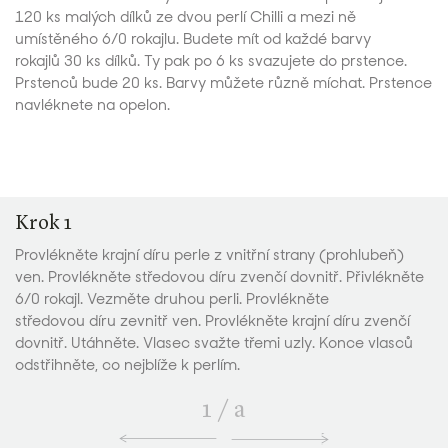
120 ks malých dílků ze dvou perlí Chilli a mezi ně
umístěného 6/0 rokajlu. Budete mít od každé barvy
rokajlů 30 ks dílků. Ty pak po 6 ks svazujete do prstence.
Prstenců bude 20 ks. Barvy můžete různě míchat. Prstence
navléknete na opelon.
Krok 1
Provlékněte krajní díru perle z vnitřní strany (prohlubeň)
ven. Provlékněte středovou díru zvenčí dovnitř. Přivlékněte
6/0 rokajl. Vezměte druhou perli. Provlékněte
středovou díru zevnitř ven. Provlékněte krajní díru zvenčí
dovnitř. Utáhněte. Vlasec svažte třemi uzly. Konce vlasců
odstřihněte, co nejblíže k perlím.
1
/
a