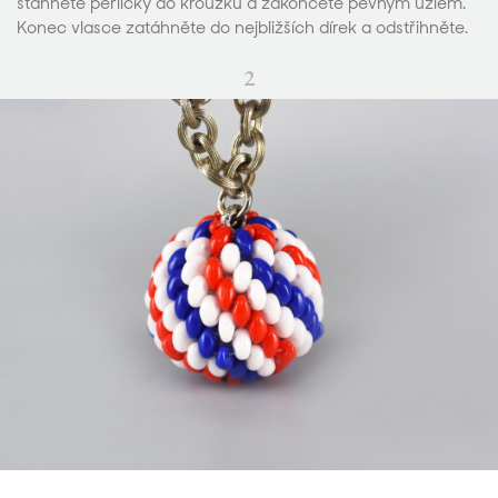
stáhněte perličky do kroužku a zakončete pevným uzlem.
Konec vlasce zatáhněte do nejbližších dírek a odstřihněte.
2