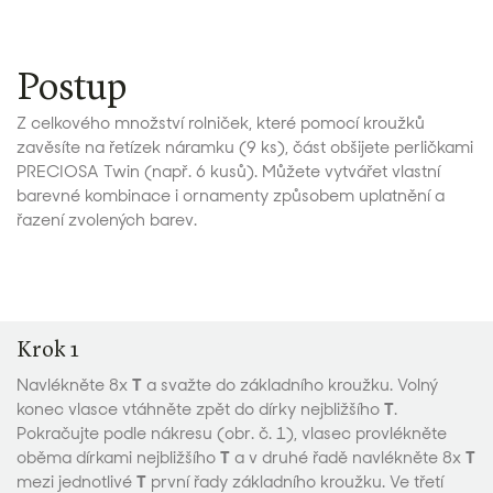
Postup
Z celkového množství rolniček, které pomocí kroužků
zavěsíte na řetízek náramku (9 ks), část obšijete perličkami
PRECIOSA Twin (např. 6 kusů). Můžete vytvářet vlastní
barevné kombinace i ornamenty způsobem uplatnění a
řazení zvolených barev.
Krok 1
Navlékněte 8x
T
a svažte do základního kroužku. Volný
konec vlasce vtáhněte zpět do dírky nejbližšího
T
.
Pokračujte podle nákresu (obr. č. 1), vlasec provlékněte
oběma dírkami nejbližšího
T
a v druhé řadě navlékněte 8x
T
mezi jednotlivé
T
první řady základního kroužku. Ve třetí