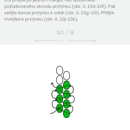
Dál přišijte po jednom rokajlu, než dosáhnete
požadovaného obvodu prstýnku (obr. č. 10d-10f). Pak
sešijte konce prstýnku k sobě (obr. č. 10g-10i). Přišijte
motýlka k prstýnku (obr. č. 10j-10k).
10
/
a