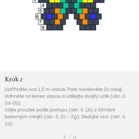
Krok 2
Ustřihněte cca 1,5 m vlasce. Poté navlékněte 2x rokajl,
stáhněte na konec vlasce a udělejte dvojitý uzlík (obr. č.
2a-2b).
Ušijte proužek podle postupu (obr. č. 1b) z čtrnácti
barevných rokajlů (obr. č. 2c – 2g). Sledujte vzor (obr. č.
1a).
2
/
a