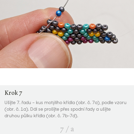
Krok 7
Ušijte 7. řadu – kus motýlího křídla (obr. č. 7a), podle vzoru
(obr. č. 1a). Dál se prošijte přes spodní řady a ušijte
druhou půlku křídla (obr. č. 7b-7d).
7
/
a