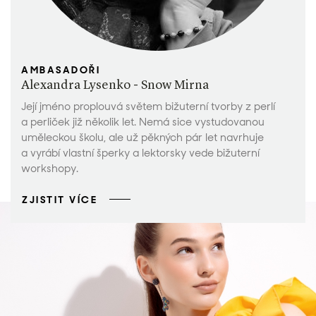
AMBASADOŘI
Alexandra Lysenko - Snow Mirna
Její jméno proplouvá světem bižuterní tvorby z perlí
a perliček již několik let. Nemá sice vystudovanou
uměleckou školu, ale už pěkných pár let navrhuje
a vyrábí vlastní šperky a lektorsky vede bižuterní
workshopy.
ZJISTIT VÍCE