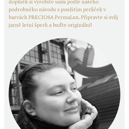
doplněk si vyrobíte sami podle našeho
podrobného návodu s použitím perliček v
barvách PRECIOSA PermaLux. Připravte si svůj
jarně letní šperk a buďte originální!