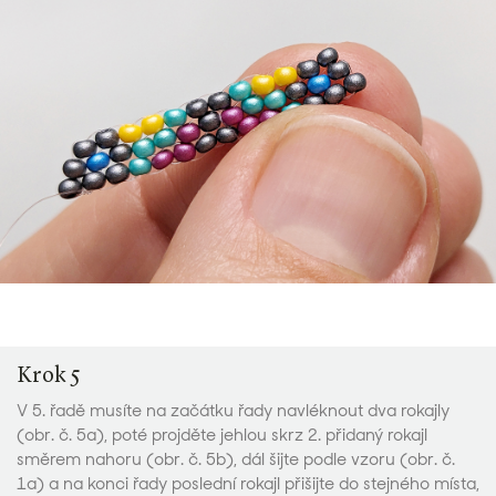
Krok 5
V 5. řadě musíte na začátku řady navléknout dva rokajly
(obr. č. 5a), poté projděte jehlou skrz 2. přidaný rokajl
směrem nahoru (obr. č. 5b), dál šijte podle vzoru (obr. č.
1a) a na konci řady poslední rokajl přišijte do stejného místa,