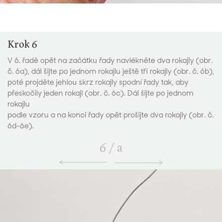
Krok 6
V 6. řadě opět na začátku řady navlékněte dva rokajly (obr.
č. 6a), dál šijte po jednom rokajlu ještě tři rokajly (obr. č. 6b),
poté projděte jehlou skrz rokajly spodní řady tak, aby
přeskočily jeden rokajl (obr. č. 6c). Dál šijte po jednom
rokajlu
podle vzoru a na konci řady opět prošijte dva rokajly (obr. č.
6d-6e).
6
/
a