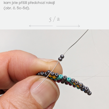
kam jste přišili předchozí rokajl
(obr. č. 5c-5d).
5
/
a