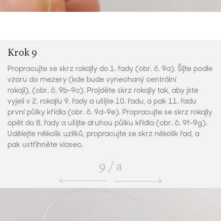
Krok 9
Propracujte se skrz rokajly do 1. řady (obr. č. 9a). Šijte podle
vzoru do mezery (kde bude vynechaný centrální
rokajl), (obr. č. 9b-9c). Projděte skrz rokajly tak, aby jste
vyjeli v 2. rokajlu 9. řady a ušijte 10. řadu, a pak 11. řadu
první půlky křídla (obr. č. 9d-9e). Propracujte se skrz rokajly
opět do 8. řady a ušijte druhou půlku křídla (obr. č. 9f-9g).
Udělejte několik uzlíků, propracujte se skrz několik řad, a
pak ustřihněte vlasec.
9
/
a