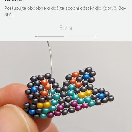
Postupujte obdobně a došijte spodní část křídla (obr. č. 8a-
8b).
8
/
a