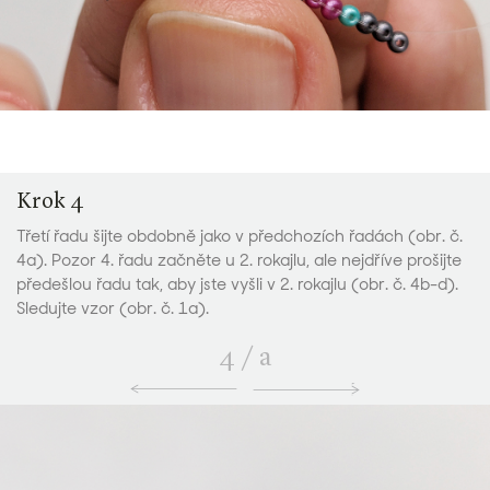
Krok 4
Třetí řadu šijte obdobně jako v předchozích řadách (obr. č.
4a). Pozor 4. řadu začněte u 2. rokajlu, ale nejdříve prošijte
předešlou řadu tak, aby jste vyšli v 2. rokajlu (obr. č. 4b-d).
Sledujte vzor (obr. č. 1a).
4
/
a