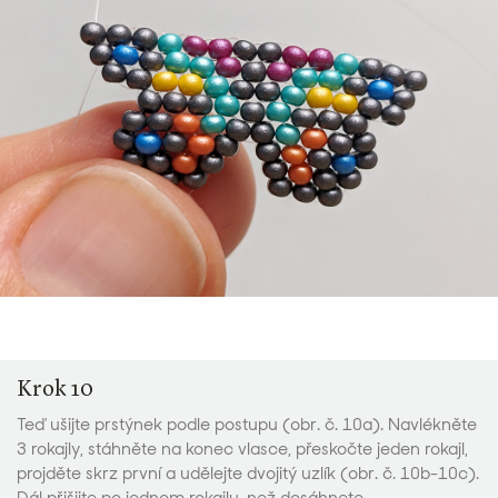
Krok 10
Teď ušijte prstýnek podle postupu (obr. č. 10a). Navlékněte
3 rokajly, stáhněte na konec vlasce, přeskočte jeden rokajl,
projděte skrz první a udělejte dvojitý uzlík (obr. č. 10b-10c).