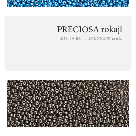
PRECIOSA rokajl
331 19001; 10/0; 22022 šedá