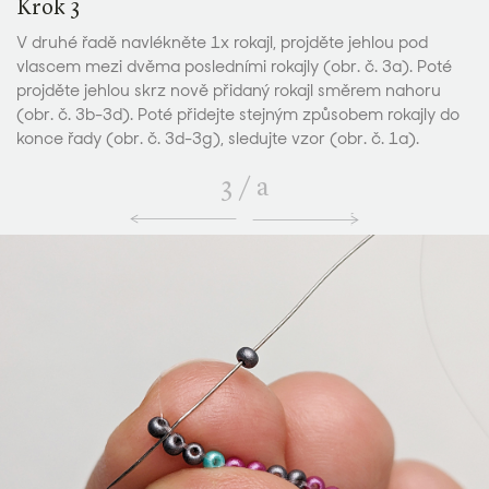
Krok 3
V druhé řadě navlékněte 1x rokajl, projděte jehlou pod
vlascem mezi dvěma posledními rokajly (obr. č. 3a). Poté
projděte jehlou skrz nově přidaný rokajl směrem nahoru
(obr. č. 3b-3d). Poté přidejte stejným způsobem rokajly do
konce řady (obr. č. 3d-3g), sledujte vzor (obr. č. 1a).
3
/
a