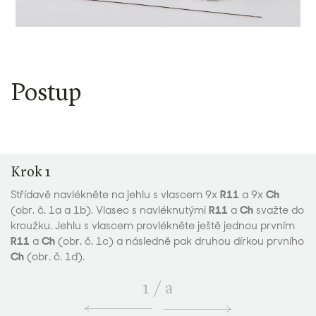
Postup
Krok 1
Střídavě navlékněte na jehlu s vlascem 9x
R11
a 9x
Ch
(obr. č. 1a a 1b). Vlasec s navléknutými
R11
a
Ch
svažte do
kroužku. Jehlu s vlascem provlékněte ještě jednou prvním
R11
a
Ch
(obr. č. 1c) a následně pak druhou dírkou prvního
Ch
(obr. č. 1d).
1
/
a