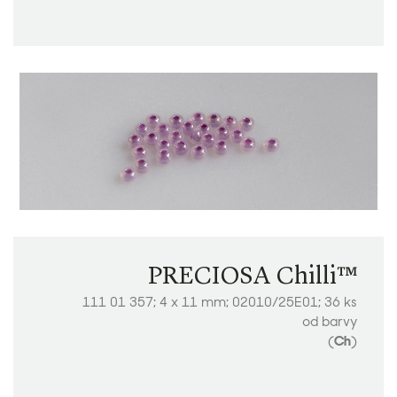
PRECIOSA Chilli™
111 01 357; 4 x 11 mm; 02010/25E01; 36 ks
od barvy
(
Ch
)