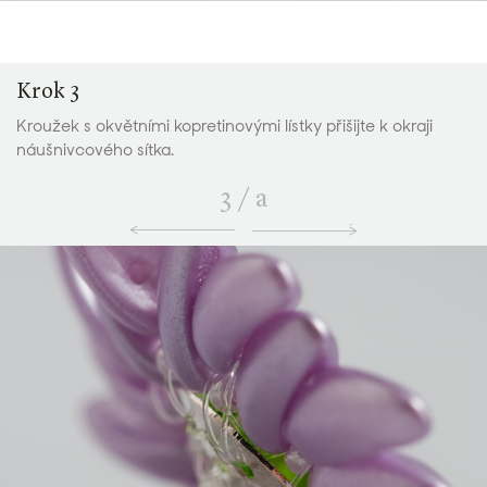
Krok 3
Kroužek s okvětními kopretinovými lístky přišijte k okraji
náušnivcového sítka.
3
/
a