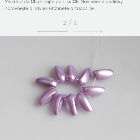
Mezi každé
Ch
přidejte po 1 ks
Ch
. Navlečené perličky
narovnejte a návlek utáhněte a zapošijte.
2
/
a