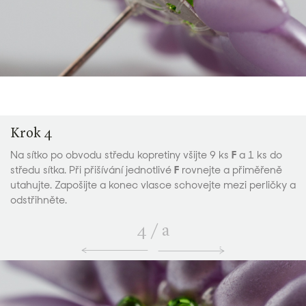
Krok 4
Na sítko po obvodu středu kopretiny všijte 9 ks
F
a 1 ks do
středu sítka. Při přišívání jednotlivé
F
rovnejte a přiměřeně
utahujte. Zapošijte a konec vlasce schovejte mezi perličky a
odstřihněte.
4
/
a