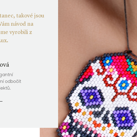
tanec, takové jsou
 Vám návod na
sme vyrobili z
ux.
ová
gantní
mí odbočit
ektů.