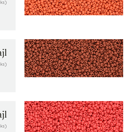
 ks)
jl
 ks)
jl
 ks)