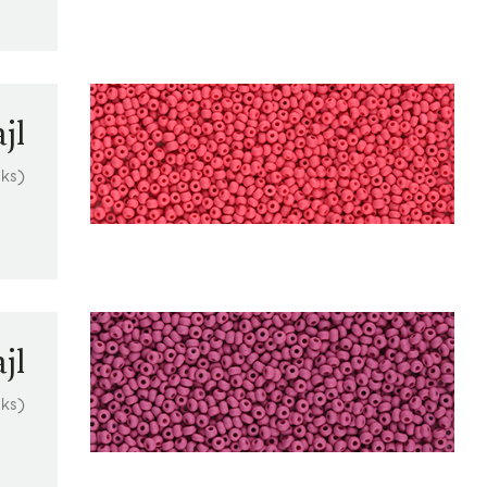
jl
 ks)
jl
 ks)