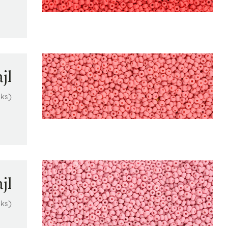
jl
 ks)
jl
0ks)