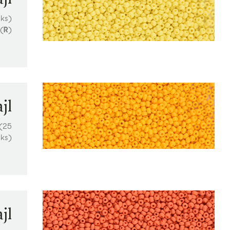
 ks)
(
R
)
jl
 (25
ks)
jl