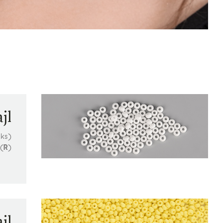
jl
 ks)
(
R
)
jl