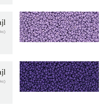
jl
 ks)
jl
 ks)