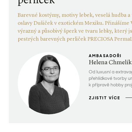
perliček
Barevné kostýmy, motivy lebek, veselá hudba a 
oslavy Dušiček v exotickém Mexiku. Přinášíme
výrazný a působivý šperk ve tvaru lebky, který j
pestrých barevných perliček PRECIOSA PermaL
AMBASADOŘI
Helena Chmelík
Od luxusní a extrava
přehlídkové tvorby u
k přípravě hobby proj
ZJISTIT VÍCE