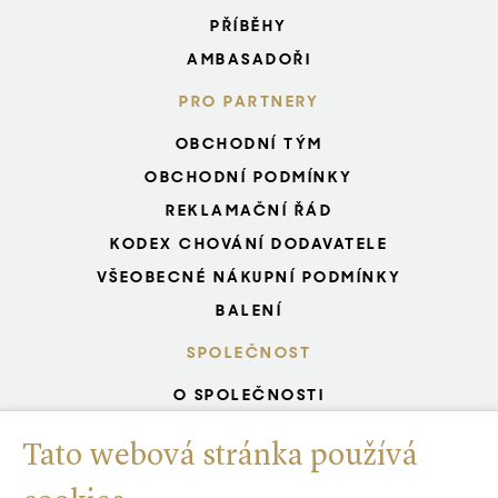
PŘÍBĚHY
AMBASADOŘI
PRO PARTNERY
OBCHODNÍ TÝM
OBCHODNÍ PODMÍNKY
REKLAMAČNÍ ŘÁD
KODEX CHOVÁNÍ DODAVATELE
VŠEOBECNÉ NÁKUPNÍ PODMÍNKY
BALENÍ
SPOLEČNOST
O SPOLEČNOSTI
KARIÉRA START
Tato webová stránka používá
ZELENÁ SPOLEČNOST
CERTIFIKOVANÝ SYSTÉM ŘÍZENÍ