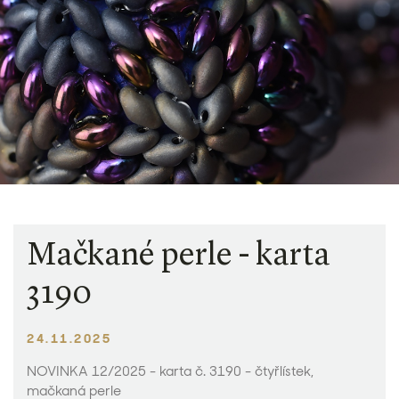
Mačkané perle - karta
3190
24.11.2025
NOVINKA 12/2025 - karta č. 3190 - čtyřlístek,
mačkaná perle