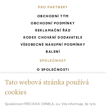
PRO PARTNERY
OBCHODNÍ TÝM
OBCHODNÍ PODMÍNKY
REKLAMAČNÍ ŘÁD
KODEX CHOVÁNÍ DODAVATELE
VŠEOBECNÉ NÁKUPNÍ PODMÍNKY
BALENÍ
SPOLEČNOST
O SPOLEČNOSTI
KARIÉRA START
Tato webová stránka používá
ZELENÁ SPOLEČNOST
CERTIFIKOVANÝ SYSTÉM ŘÍZENÍ
cookies
UNESCO - RUČNÍ VÝROBA SKLA
Společnost PRECIOSA ORNELA, a.s. Vás informuje, že tyto
GDPR