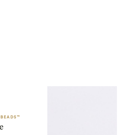
 BEADS™
e