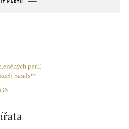
IT KARTU
kleněných perlí
Czech Beads™
IGN
ířata