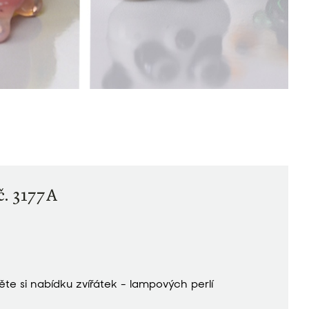
č. 3177A
ěte si nabídku zvířátek - lampových perlí