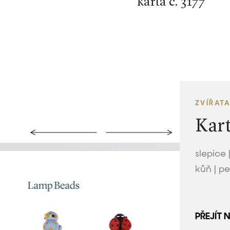
karta č. 3177
ZVÍŘATA
Kart
slepice 
kůň | pe
PŘEJÍT 