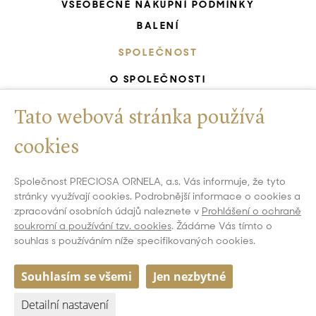
VŠEOBECNÉ NÁKUPNÍ PODMÍNKY
BALENÍ
SPOLEČNOST
O SPOLEČNOSTI
KARIÉRA START
Tato webová stránka používá
ZELENÁ SPOLEČNOST
CERTIFIKOVANÝ SYSTÉM ŘÍZENÍ
cookies
UNESCO - RUČNÍ VÝROBA SKLA
Společnost PRECIOSA ORNELA, a.s. Vás informuje, že tyto
GDPR
stránky využívají cookies. Podrobnější informace o cookies a
WHISTLEBLOWING
zpracování osobních údajů naleznete v
Prohlášení o ochraně
soukromí a používání tzv. cookies
. Žádáme Vás tímto o
NASTAVENÍ COOKIES
souhlas s používáním níže specifikovaných cookies.
Souhlasím se všemi
Jen nezbytné
Detailní nastavení
Copyright 2026 All Rights Reserved PRECIOSA ORNELA, a.s.