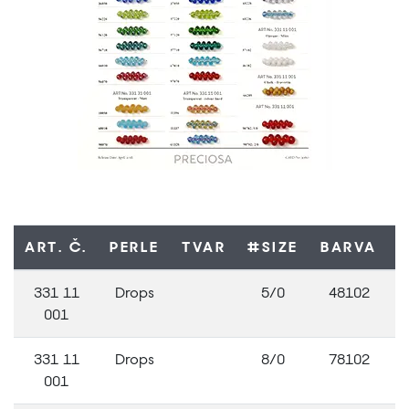
ART. Č.
PERLE
TVAR
#SIZE
BARVA
F
331 11
Drops
5/0
48102
001
331 11
Drops
8/0
78102
001