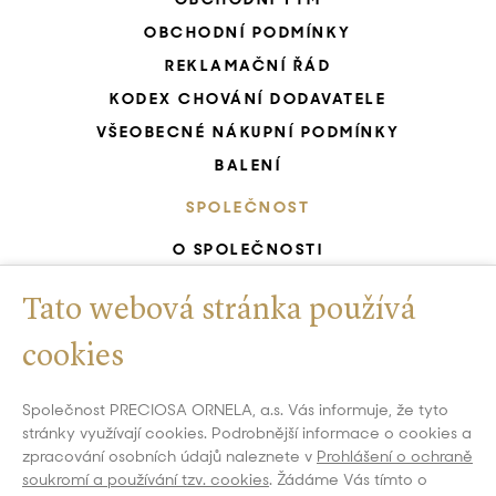
OBCHODNÍ PODMÍNKY
REKLAMAČNÍ ŘÁD
KODEX CHOVÁNÍ DODAVATELE
VŠEOBECNÉ NÁKUPNÍ PODMÍNKY
BALENÍ
SPOLEČNOST
O SPOLEČNOSTI
KARIÉRA START
Tato webová stránka používá
ZELENÁ SPOLEČNOST
CERTIFIKOVANÝ SYSTÉM ŘÍZENÍ
cookies
UNESCO - RUČNÍ VÝROBA SKLA
Společnost PRECIOSA ORNELA, a.s. Vás informuje, že tyto
GDPR
stránky využívají cookies. Podrobnější informace o cookies a
WHISTLEBLOWING
zpracování osobních údajů naleznete v
Prohlášení o ochraně
soukromí a používání tzv. cookies
. Žádáme Vás tímto o
NASTAVENÍ COOKIES