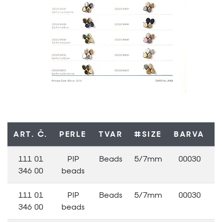
ART. Č.
PERLE
TVAR
#SIZE
BARVA
F
111 01
PIP
Beads
5/7mm
00030
346 00
beads
111 01
PIP
Beads
5/7mm
00030
346 00
beads