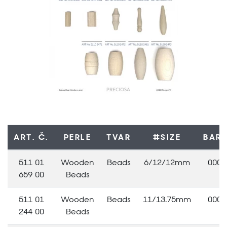
ART. Č.
PERLE
TVAR
#SIZE
BAR
511 01
Wooden
Beads
6/12/12mm
0000
659 00
Beads
511 01
Wooden
Beads
11/13.75mm
0000
244 00
Beads