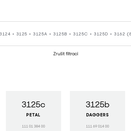
Zrušit filtraci
3125c
3125b
PETAL
DAGGERS
111 01 384 00
111 69 014 00