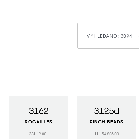
3162
3125d
ROCAILLES
PINCH BEADS
331 19 001
111 54 805 00