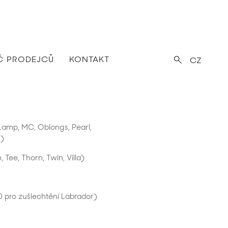
Č PRODEJCŮ
KONTAKT
CZ
, Lamp, MC, Oblongs, Pearl,
n)
, Tee, Thorn, Twin, Villa)
0 pro zušlechtění Labrador)