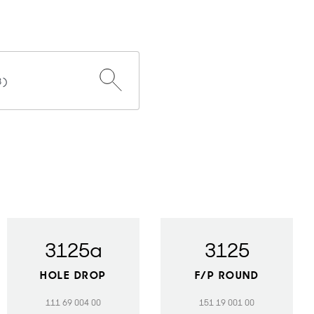
3125a
3125
HOLE DROP
F/P ROUND
111 69 004 00
151 19 001 00