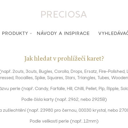
PRODUKTY
NÁVODY A INSPIRACE
VYHLEDÁVA
Jak hledat v prohlížeči karet?
apř. 2cuts, 3cuts, Bugles, Corolla, Drops, Ersatz, Fire-Polished
ressed, Rocailles, Spike, Squares, Stars, Triangles, Tubes, Woode
u perle (např. Candy, Farfalle, Hill, Chilli, Pellet, Pip, Ripple, Solo
Podle čísla karty (např. 2962, nebo 2925B)
sla zušlechtění (např. 23980 pro černou, 00030 krystal, nebo 270
Podle velikosti perle (např. 12mm)