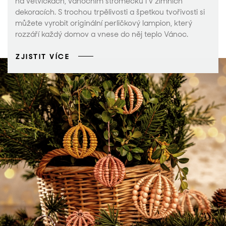
na větvičkách, vánočním stromečku i v zimních
dekoracích. S trochou trpělivosti a špetkou tvořivosti si
můžete vyrobit originální perličkový lampion, který
rozzáří každý domov a vnese do něj teplo Vánoc.
ZJISTIT VÍCE