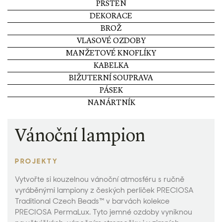
PRSTEN
DEKORACE
BROŽ
VLASOVÉ OZDOBY
MANŽETOVÉ KNOFLÍKY
KABELKA
BIŽUTERNÍ SOUPRAVA
PÁSEK
NANÁRTNÍK
Vánoční lampion
PROJEKTY
Vytvořte si kouzelnou vánoční atmosféru s ručně
vyráběnými lampiony z českých perliček PRECIOSA
Traditional Czech Beads™ v barvách kolekce
PRECIOSA PermaLux. Tyto jemné ozdoby vyniknou