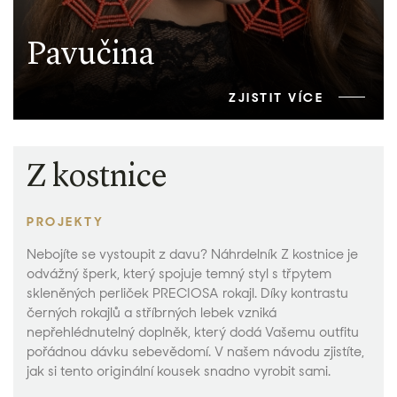
Pavučina
ZJISTIT VÍCE
Z kostnice
PROJEKTY
Nebojíte se vystoupit z davu? Náhrdelník Z kostnice je
odvážný šperk, který spojuje temný styl s třpytem
skleněných perliček PRECIOSA rokajl. Díky kontrastu
černých rokajlů a stříbrných lebek vzniká
nepřehlédnutelný doplněk, který dodá Vašemu outfitu
pořádnou dávku sebevědomí. V našem návodu zjistíte,
jak si tento originální kousek snadno vyrobit sami.